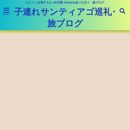
カミーノを母子３人･60日間･930㎞を歩いた日々・旅ブログ
子連れサンティアゴ巡礼･
menu
旅ブログ