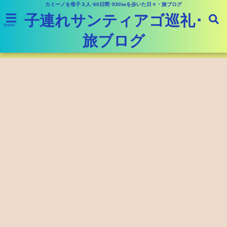
カミーノを母子３人･60日間･930㎞を歩いた日々・旅ブログ
子連れサンティアゴ巡礼･
menu
旅ブログ