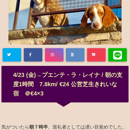
4
/
23
(金)→プエンテ・ラ・レイナ / 朝の支
度1時間
7.8km/
€
24
公営芝生きれいな
宿
＠€
4
×
3
気がついたら
朝７時半
、
巡礼者としては遅い目覚めでした。