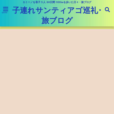
カミーノを母子３人･60日間･930㎞を歩いた日々・旅ブログ
子連れサンティアゴ巡礼･
menu
旅ブログ