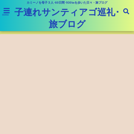
カミーノを母子３人･60日間･930㎞を歩いた日々・旅ブログ
子連れサンティアゴ巡礼･
menu
旅ブログ