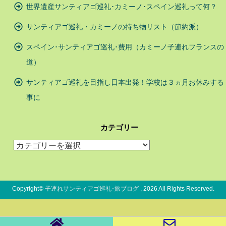
世界遺産サンティアゴ巡礼･カミーノ･スペイン巡礼って何？
サンティアゴ巡礼・カミーノの持ち物リスト（節約派）
スペイン･サンティアゴ巡礼･費用（カミーノ子連れフランスの
道）
サンティアゴ巡礼を目指し日本出発！学校は３ヵ月お休みする
事に
カテゴリー
カ
テ
ゴ
リ
ー
Copyright©
子連れサンティアゴ巡礼･旅ブログ
, 2026 All Rights Reserved.