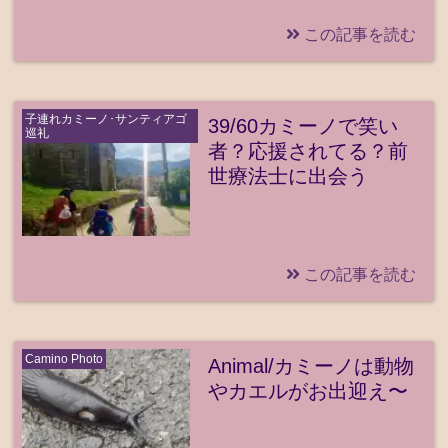
この記事を読む
子連れカミーノ･サンティアゴ
39/60カミーノで笑い
巡礼
者？応援されてる？前
世療法士に出会う
この記事を読む
Camino Photo
Animal/カミーノは動物
やカエルがお出迎え〜